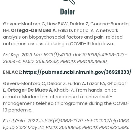
Dolor
Gevers-Montoro C, Liew BXW, Deldar Z, Conesa-Buendia
FM,
Ortega-De Mues A
, Falla D, Khatibi A. A network
analysis on biopsychosocial factors and pain-related
outcomes assessed during a COVID-19 lockdown.
Sci Rep. 2023 Mar 16;13(1):4399. doi: 10.1038/s41598-023-
31054-4. PMID: 36928233; PMCID: PMC10019800.
ENLACE:
https://pubmed.ncbi.nlm.nih.gov/36928233/
Gevers-Montoro C, Deldar Z, Furlan A, Lazar EA, Ghalibaf
E,
Ortega-De Mues A
, Khatibi A. From hands-on to
remote: Moderators of response to a novel self-
management telehealth programme during the COVID-
19 pandemic.
Eur J Pain. 2022 Jul;26(6):1368-1379. doi: 10.1002/ejp.1968.
Epub 2022 May 24. PMID: 35610958; PMCID: PMC9320893.